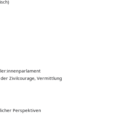
isch)
üler:innenparlament
 der Zivilcourage, Vermittlung
licher Perspektiven