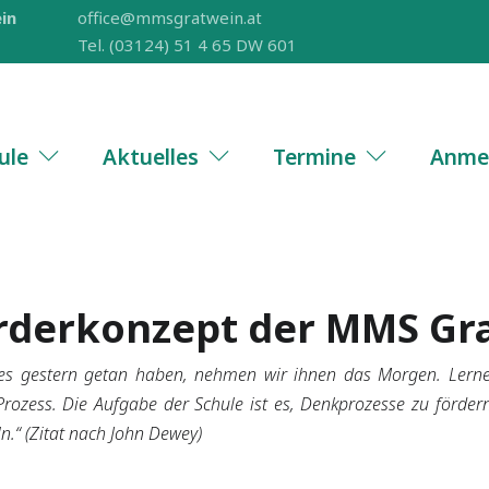
in
office@mmsgratwein.at
Tel. (03124) 51 4 65 DW 601
ule
Aktuelles
Termine
Anme
rderkonzept der MMS Gr
r es gestern getan haben, nehmen wir ihnen das Morgen. Lern
r Prozess. Die Aufgabe der Schule ist es, Denkprozesse zu förd
n.“ (Zitat nach John Dewey)