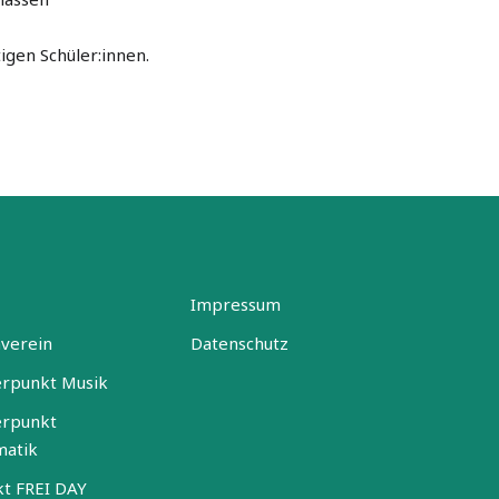
igen Schüler:innen.
Impressum
nverein
Datenschutz
rpunkt Musik
rpunkt
matik
kt FREI DAY