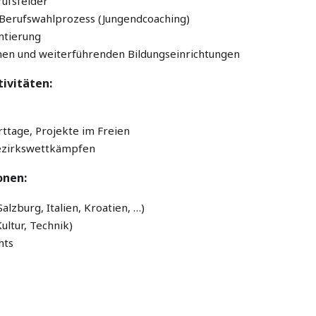
rufsfelder
m Berufswahlprozess (Jungendcoaching)
ntierung
onen und weiterführenden Bildungseinrichtungen
ivitäten:
ttage, Projekte im Freien
Bezirkswettkämpfen
onen:
lzburg, Italien, Kroatien, …)
ultur, Technik)
hts