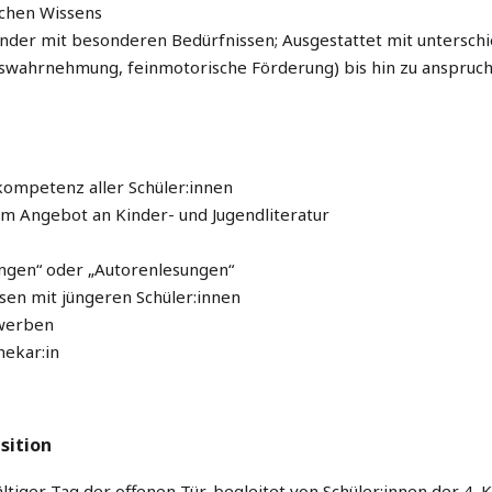
ichen Wissens
er mit besonderen Bedürfnissen; Ausgestattet mit unterschied
swahrnehmung, feinmotorische Förderung) bis hin zu anspruch
ompetenz aller Schüler:innen
m Angebot an Kinder- und Jugendliteratur
ungen“ oder „Autorenlesungen“
en mit jüngeren Schüler:innen
ewerben
hekar:in
sition
ltiger Tag der offenen Tür, begleitet von Schüler:innen der 4. 