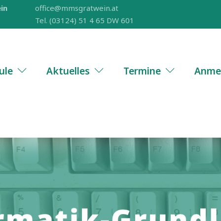
in
office@mmsgratwein.at
Tel. (03124) 51 4 65 DW 601
ule
Aktuelles
Termine
Anme