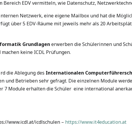
em Bereich EDV vermitteln, wie Datenschutz, Netzwerktech
 internen Netzwerk, eine eigene Mailbox und hat die Mögli
rfügt über 5 EDV-Räume mit jeweils mehr als 20 Arbeitsplät
nformatik Grundlagen
erwerben die Schülerinnen und Sc
d machen keine ICDL Prüfungen.
ird die Ablegung des
Internationalen Computerführersch
men und Betrieben sehr gefragt. Die einzelnen Module werd
er 7 Module erhalten die Schüler eine international anerk
s://www.icdl.at/icdlschulen –
https://www.it4education.at